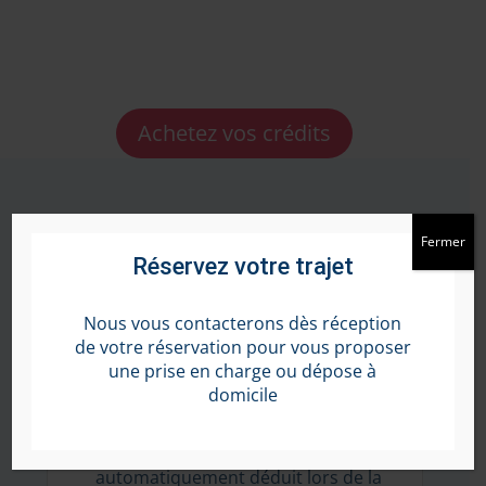
Achetez vos crédits
Fermer
Réservez votre trajet
Un fonctionnement simple
Nous vous contacterons dès réception
Achetez vos crédits directement en
de votre réservation pour vous proposer
ligne
une prise en charge ou dépose à
Ils sont ajoutés sur votre
domicile
application par l’équipe TOTOOM
Chaque trajet est
automatiquement déduit lors de la