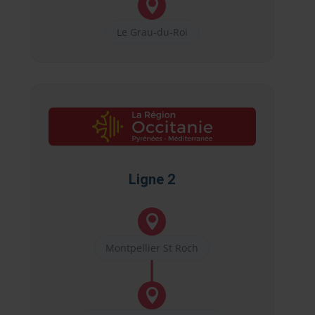

Le Grau-du-Roi
Ligne 2

Montpellier St Roch
