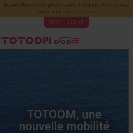
Besoin d’un service privatif avec chauffeurs ? Découvrez
notre application Soloom
07 71 10 02 45

TOTOOM, une
nouvelle mobilité