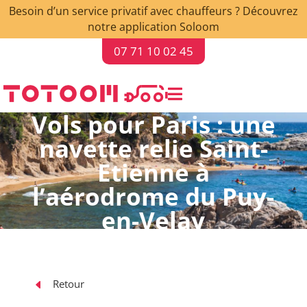
Besoin d’un service privatif avec chauffeurs ? Découvrez
notre application Soloom
07 71 10 02 45

Vols pour Paris : une
navette relie Saint-
Etienne à
l’aérodrome du Puy-
en-Velay
D
Retour