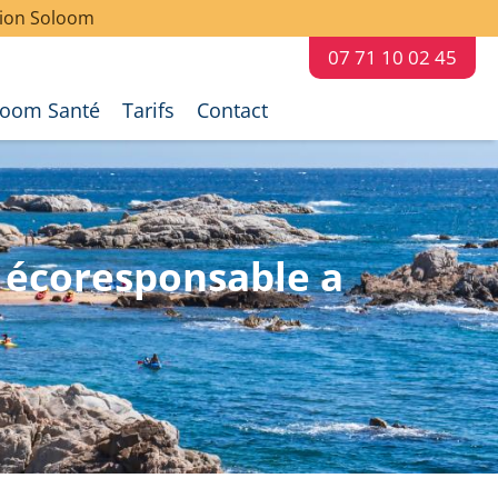
ation Soloom
07 71 10 02 45
toom Santé
Tarifs
Contact
t écoresponsable a