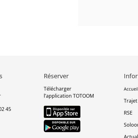
s
Réserver
Info
Télécharger
Accuei
r
l’application TOTOOM
Trajet
02 45
RSE
Solo
Actual