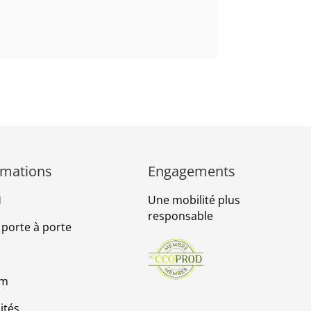
rmations
Engagements
Une mobilité plus
l
responsable
 porte à porte
om
ités