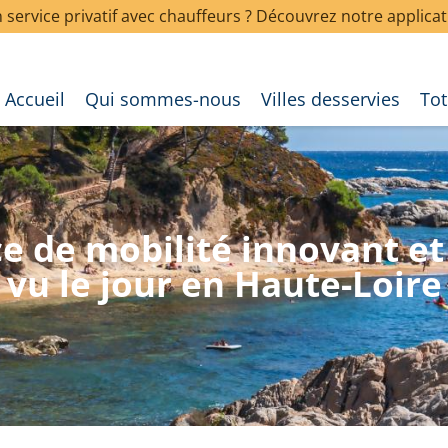
 service privatif avec chauffeurs ? Découvrez notre applic
Accueil
Qui sommes-nous
Villes desservies
To
e de mobilité innovant e
vu le jour en Haute-Loire