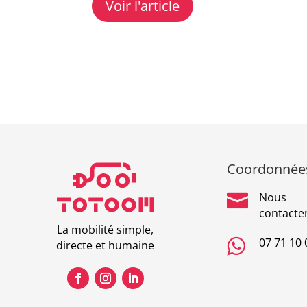
Voir l'article
Coordonnée

Nous
contacte
La mobilité simple,

07 71 10 
directe et humaine