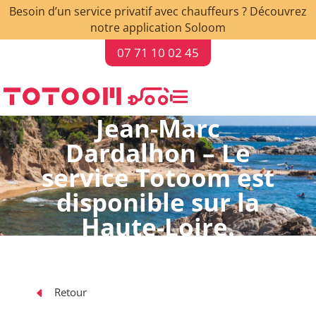
Besoin d’un service privatif avec chauffeurs ? Découvrez
notre application Soloom
07 71 10 02 45

Jean-Marc
Dardalhon – Le
service Totoom est
disponible sur la
Haute-Loire.
D
Retour