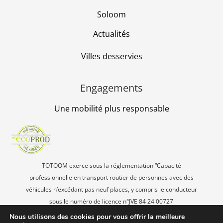
Soloom
Actualités
Villes desservies
Engagements
Une mobilité plus responsable
TOTOOM exerce sous la réglementation “Capacité
professionnelle en transport routier de personnes avec des
véhicules n’excédant pas neuf places, y compris le conducteur
sous le numéro de licence n°JVE 84 24 00727
SAS TOTOOM – ETS Secondaire 547 quai des Moulins, 34200
Nous utilisons des cookies pour vous offrir la meilleure