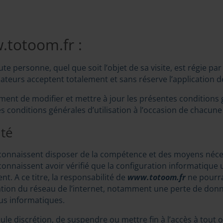
w.totoom.fr :
te personne, quel que soit l’objet de sa visite, est régie par
ilisateurs acceptent totalement et sans réserve l’application d
ent de modifier et mettre à jour les présentes conditions gé
 conditions générales d’utilisation à l’occasion de chacune de
ité
onnaissent disposer de la compétence et des moyens nécessa
onnaissent avoir vérifié que la configuration informatique u
nt. A ce titre, la responsabilité de
www.totoom.fr
ne pourra
sation du réseau de l’internet, notamment une perte de donn
rus informatiques.
seule discrétion, de suspendre ou mettre fin à l’accès à tout 