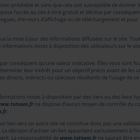
ication préalable et sans que cela soit susceptible de donne
pose l’accès au site à titre gratuit et décline par conséquen
 bogues, d’erreurs d’affichage ou de téléchargement et pou
ux la mise à jour des informations diffusées sur le site. Tou
es informations mises à disposition des utilisateurs sur le site
t par conséquent qu’une valeur indicative. Elles vous sont f
terminer leur intérêt pour un objectif précis avant de les ut
rects, indirects ou spéciaux résultants de l’usage de ce si
formations mises à disposition par des tiers ou des liens hy
ww.totoom.fr
ne dispose d’aucun moyen de contrôle du con
.fr
.
’un lien vers un autre site ne constitue donc pas une valida
t. La décision d’activer un lien appartient exclusivement à l’i
ment. La responsabilité de
www.totoom.fr
ne saurait être en