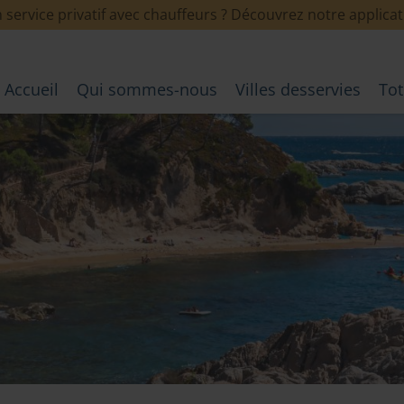
 service privatif avec chauffeurs ? Découvrez notre applic
Accueil
Qui sommes-nous
Villes desservies
To