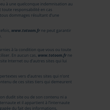
r lieu à une quelconque indemnisation au
t toute responsabilité en cas
r tous dommages résultant d’une
tefois,
www.totoom.fr
ne peut garantir
.
ournies à la condition que vous ou toute
iliser. En aucun cas,
www.totoom.fr
ne
te Internet ou d’autres sites qui lui
pertextes vers d’autres sites qui n’ont
tenu de ces sites tiers qui demeurent
tion dudit site ou de son contenu ni a
nternaute et il appartient à l’internaute
gagée du fait des informations,