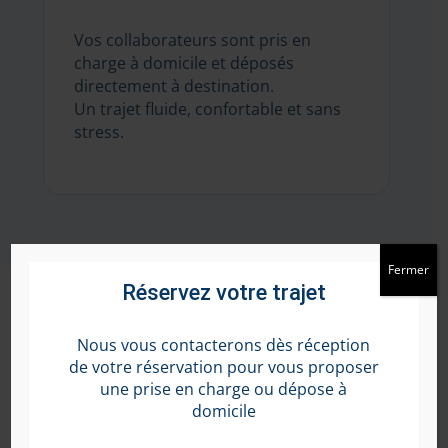
Vos collaborateurs sont pris en
charge à domicile et déposés
directement à destination.
Un trajet fluide, confortable et sans
stress.
Fermer
Réservez votre trajet
Nous vous contacterons dès réception
de votre réservation pour vous proposer
Une flexibilité totale
une prise en charge ou dépose à
domicile
Utilisation sur toutes les lignes