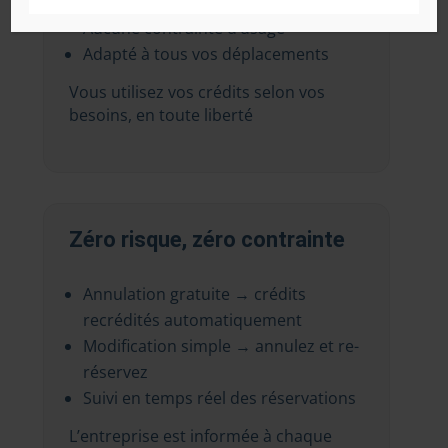
TOTOOM
Aucune contrainte d’usage
Adapté à tous vos déplacements
Vous utilisez vos crédits selon vos
besoins, en toute liberté
Zéro risque, zéro contrainte
Annulation gratuite → crédits
recrédités automatiquement
Modification simple → annulez et re-
réservez
Suivi en temps réel des réservations
L’entreprise est informée à chaque